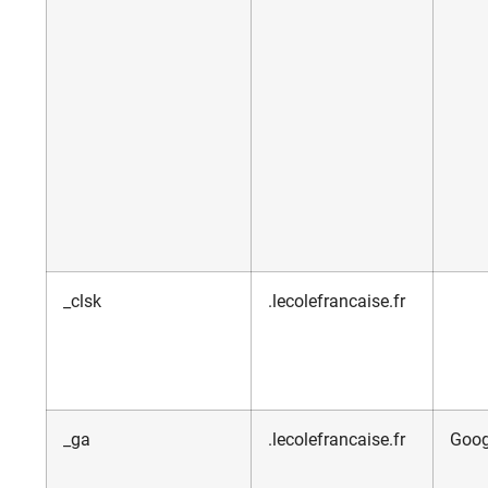
_clsk
.lecolefrancaise.fr
_ga
.lecolefrancaise.fr
Goog