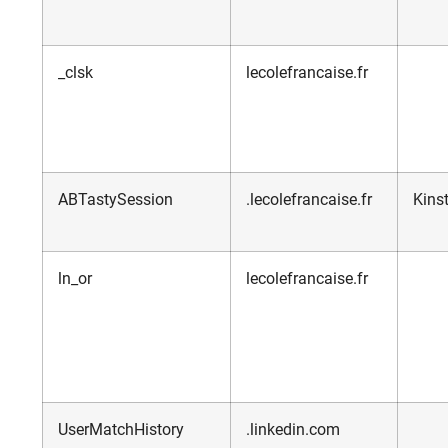
_clsk
lecolefrancaise.fr
ABTastySession
.lecolefrancaise.fr
Kins
ln_or
lecolefrancaise.fr
UserMatchHistory
.linkedin.com