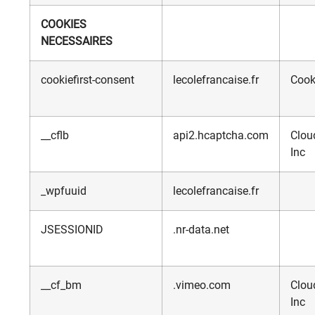
COOKIES
NECESSAIRES
cookiefirst-consent
lecolefrancaise.fr
Cooki
__cflb
api2.hcaptcha.com
Cloud
Inc
_wpfuuid
lecolefrancaise.fr
JSESSIONID
.nr-data.net
__cf_bm
.vimeo.com
Cloud
Inc