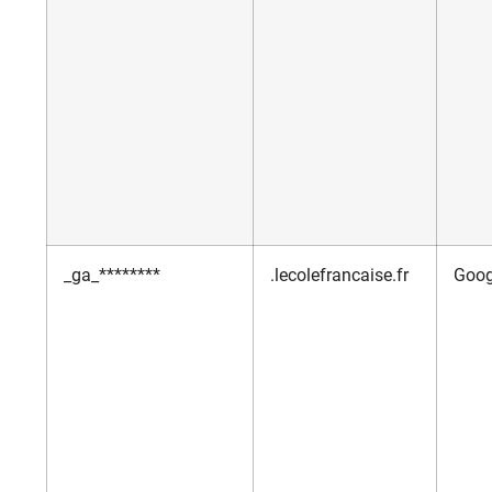
_ga_********
.lecolefrancaise.fr
Goog